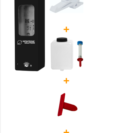
+
+
+