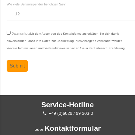
Wie viele Sensorspender benötigen Sie?
Datenschutz
Mit dem Absenden des Kontaktformulars erklären Sie sich damit
einverstanden, dass Ihre Daten zur Bearbeitung Ihres Anliegens verwendet werden.
Weitere Informationen und Widerrufshinweise finden Sie in der
Datenschutzerklärung
.
Service-Hotline
+49 (0)6029 / 99 303-0
Kontaktformular
oder