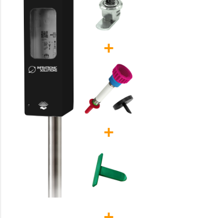
+
+
+