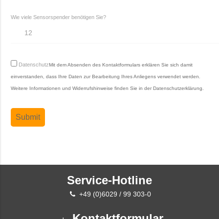
Wie viele Sensorspender benötigen Sie?
Datenschutz
Mit dem Absenden des Kontaktformulars erklären Sie sich damit
einverstanden, dass Ihre Daten zur Bearbeitung Ihres Anliegens verwendet werden.
Weitere Informationen und Widerrufshinweise finden Sie in der
Datenschutzerklärung
.
Service-Hotline
+49 (0)6029 / 99 303-0
Kontaktformular