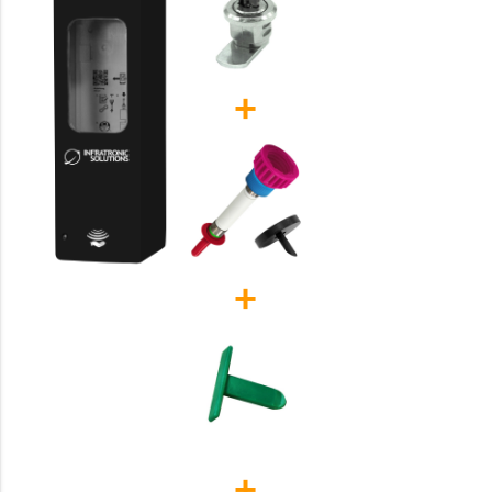
+
+
+