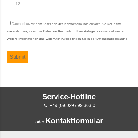
Datenschutz
Mit dem Absenden des Kontaktformulars erklären Sie sich damit
einverstanden, dass Ihre Daten zur Bearbeitung Ihres Anliegens verwendet werden.
Weitere Informationen und Widerrufshinweise finden Sie in der
Datenschutzerklärung
.
Service-Hotline
+49 (0)6029 / 99 303-0
Kontaktformular
oder