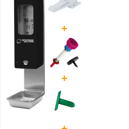
+
+
+