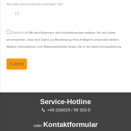
Wie viele Sensorspender benötigen Sie?
Datenschutz
Mit dem Absenden des Kontaktformulars erklären Sie sich damit
einverstanden, dass Ihre Daten zur Bearbeitung Ihres Anliegens verwendet werden.
Weitere Informationen und Widerrufshinweise finden Sie in der
Datenschutzerklärung
.
Service-Hotline
+49 (0)6029 / 99 303-0
Kontaktformular
oder