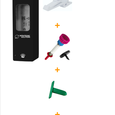
+
+
+