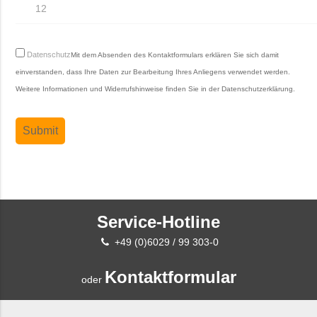
Datenschutz
Mit dem Absenden des Kontaktformulars erklären Sie sich damit
einverstanden, dass Ihre Daten zur Bearbeitung Ihres Anliegens verwendet werden.
Weitere Informationen und Widerrufshinweise finden Sie in der
Datenschutzerklärung
.
Service-Hotline
+49 (0)6029 / 99 303-0
Kontaktformular
oder