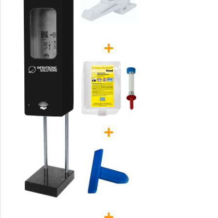
+
+
+