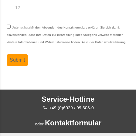
Datenschutz
Mit dem Absenden des Kontaktformulars erklären Sie sich damit
einverstanden, dass Ihre Daten zur Bearbeitung Ihres Anliegens verwendet werden.
Weitere Informationen und Widerrufshinweise finden Sie in der
Datenschutzerklärung
.
Service-Hotline
+49 (0)6029 / 99 303-0
Kontaktformular
oder