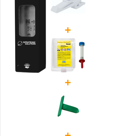
+
+
+