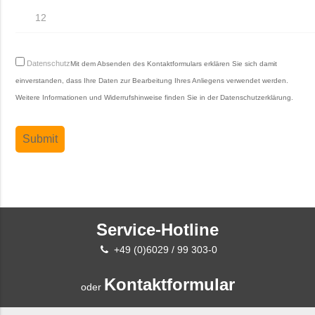
Datenschutz
Mit dem Absenden des Kontaktformulars erklären Sie sich damit
einverstanden, dass Ihre Daten zur Bearbeitung Ihres Anliegens verwendet werden.
Weitere Informationen und Widerrufshinweise finden Sie in der
Datenschutzerklärung
.
Service-Hotline
+49 (0)6029 / 99 303-0
Kontaktformular
oder