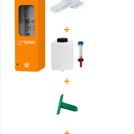
+
+
+