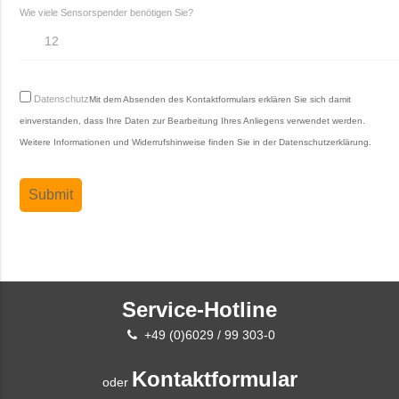
Wie viele Sensorspender benötigen Sie?
Datenschutz
Mit dem Absenden des Kontaktformulars erklären Sie sich damit
einverstanden, dass Ihre Daten zur Bearbeitung Ihres Anliegens verwendet werden.
Weitere Informationen und Widerrufshinweise finden Sie in der
Datenschutzerklärung
.
Service-Hotline
+49 (0)6029 / 99 303-0
Kontaktformular
oder