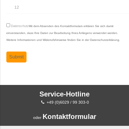
Datenschutz
Mit dem Absenden des Kontaktformulars erklären Sie sich damit
einverstanden, dass Ihre Daten zur Bearbeitung Ihres Anliegens verwendet werden.
Weitere Informationen und Widerrufshinweise finden Sie in der
Datenschutzerklärung
.
Service-Hotline
+49 (0)6029 / 99 303-0
Kontaktformular
oder