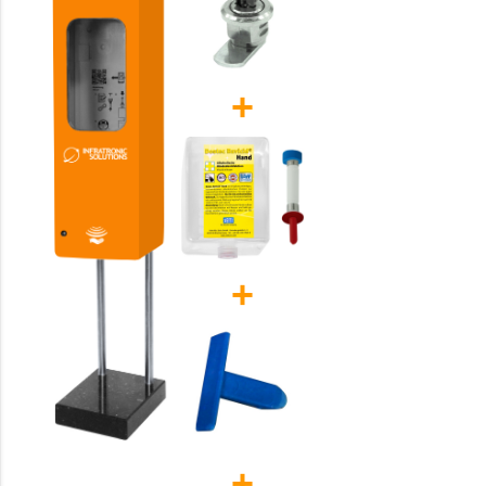
+
+
+