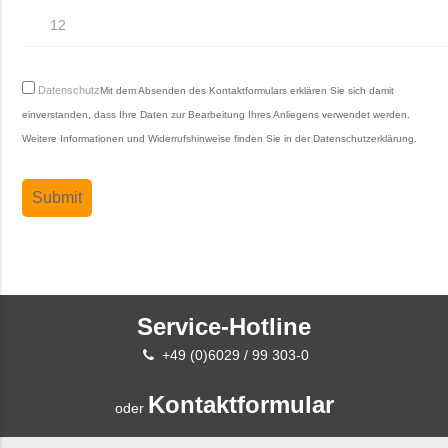
Datenschutz
Mit dem Absenden des Kontaktformulars erklären Sie sich damit
einverstanden, dass Ihre Daten zur Bearbeitung Ihres Anliegens verwendet werden.
Weitere Informationen und Widerrufshinweise finden Sie in der
Datenschutzerklärung
.
Service-Hotline
+49 (0)6029 / 99 303-0
Kontaktformular
oder