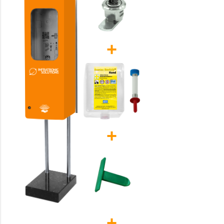
+
+
+