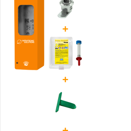
+
+
+