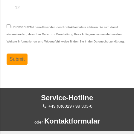
Datenschutz
Mit dem Absenden des Kontaktformulars erklären Sie sich damit
einverstanden, dass Ihre Daten zur Bearbeitung Ihres Anliegens verwendet werden.
Weitere Informationen und Widerrufshinweise finden Sie in der
Datenschutzerklärung
.
Service-Hotline
+49 (0)6029 / 99 303-0
Kontaktformular
oder