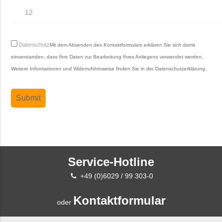
Datenschutz
Mit dem Absenden des Kontaktformulars erklären Sie sich damit
einverstanden, dass Ihre Daten zur Bearbeitung Ihres Anliegens verwendet werden.
Weitere Informationen und Widerrufshinweise finden Sie in der
Datenschutzerklärung
.
Service-Hotline
+49 (0)6029 / 99 303-0
Kontaktformular
oder