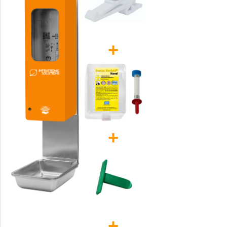
+
+
+