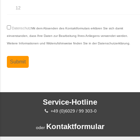
Datenschutz
Mit dem Absenden des Kontaktformulars erklären Sie sich damit
einverstanden, dass Ihre Daten zur Bearbeitung Ihres Anliegens verwendet werden.
Weitere Informationen und Widerrufshinweise finden Sie in der
Datenschutzerklärung
.
Service-Hotline
+49 (0)6029 / 99 303-0
Kontaktformular
oder