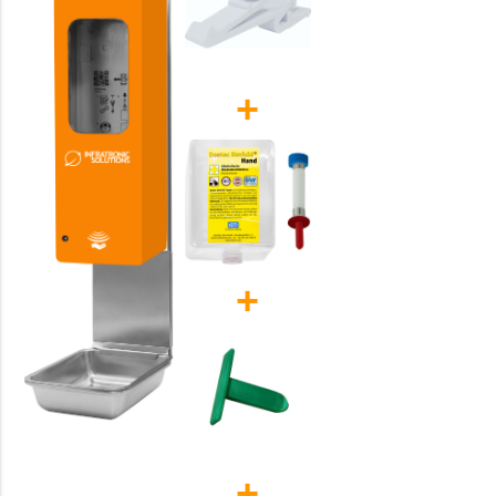
+
+
+