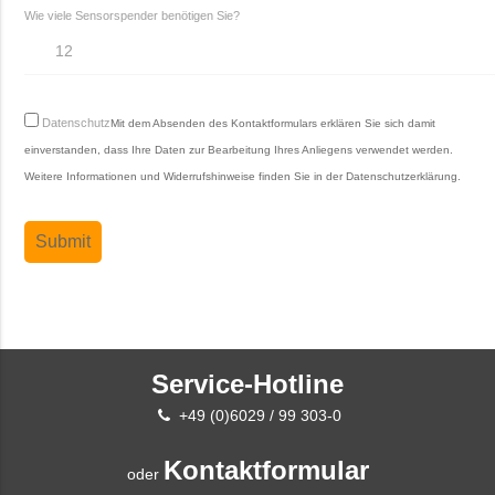
Wie viele Sensorspender benötigen Sie?
Datenschutz
Mit dem Absenden des Kontaktformulars erklären Sie sich damit
einverstanden, dass Ihre Daten zur Bearbeitung Ihres Anliegens verwendet werden.
Weitere Informationen und Widerrufshinweise finden Sie in der
Datenschutzerklärung
.
Service-Hotline
+49 (0)6029 / 99 303-0
Kontaktformular
oder