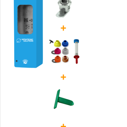
+
+
+