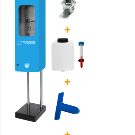
+
+
+