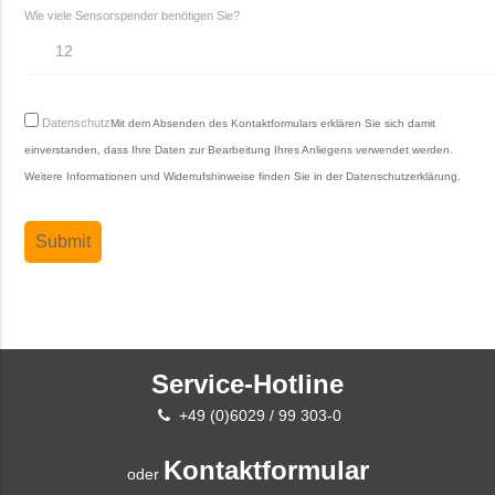
Wie viele Sensorspender benötigen Sie?
Datenschutz
Mit dem Absenden des Kontaktformulars erklären Sie sich damit
einverstanden, dass Ihre Daten zur Bearbeitung Ihres Anliegens verwendet werden.
Weitere Informationen und Widerrufshinweise finden Sie in der
Datenschutzerklärung
.
Service-Hotline
+49 (0)6029 / 99 303-0
Kontaktformular
oder