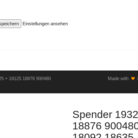
 speichern
Einstellungen ansehen
25 + 18125 18876 900480
Made with
Spender 1932
18876 90048
18092 18635