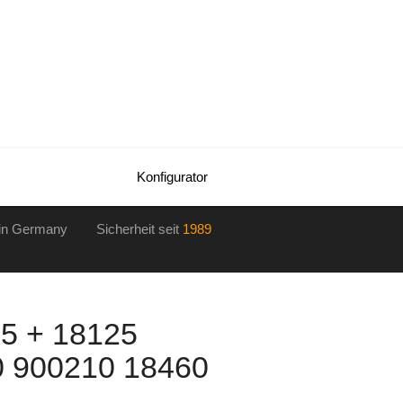
Konfigurator
in Germany Sicherheit seit
1989
5 + 18125
0 900210 18460