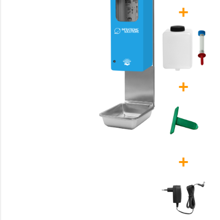
+
+
+