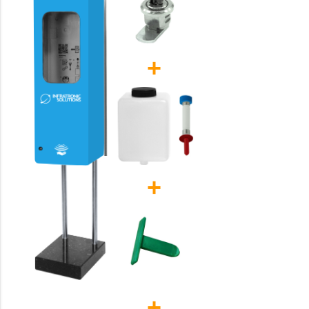
+
+
+