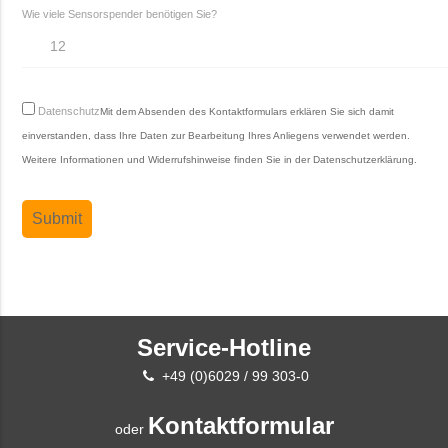
Wie viele Sensorspender benötigen Sie?
Datenschutz
Mit dem Absenden des Kontaktformulars erklären Sie sich damit
einverstanden, dass Ihre Daten zur Bearbeitung Ihres Anliegens verwendet werden.
Weitere Informationen und Widerrufshinweise finden Sie in der
Datenschutzerklärung
.
Service-Hotline
+49 (0)6029 / 99 303-0
Kontaktformular
oder