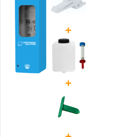
+
+
+