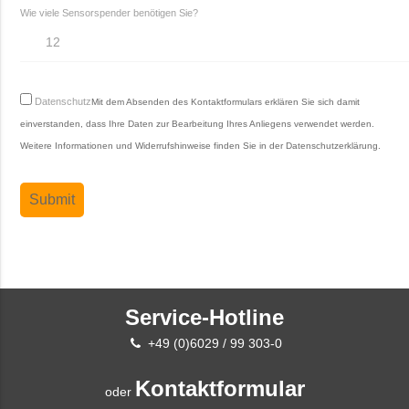
Wie viele Sensorspender benötigen Sie?
Datenschutz
Mit dem Absenden des Kontaktformulars erklären Sie sich damit
einverstanden, dass Ihre Daten zur Bearbeitung Ihres Anliegens verwendet werden.
Weitere Informationen und Widerrufshinweise finden Sie in der
Datenschutzerklärung
.
Service-Hotline
+49 (0)6029 / 99 303-0
Kontaktformular
oder