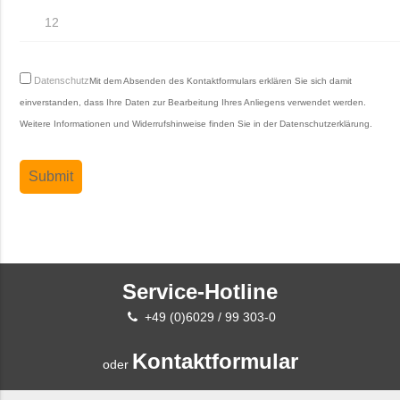
Datenschutz
Mit dem Absenden des Kontaktformulars erklären Sie sich damit
einverstanden, dass Ihre Daten zur Bearbeitung Ihres Anliegens verwendet werden.
Weitere Informationen und Widerrufshinweise finden Sie in der
Datenschutzerklärung
.
Service-Hotline
+49 (0)6029 / 99 303-0
Kontaktformular
oder