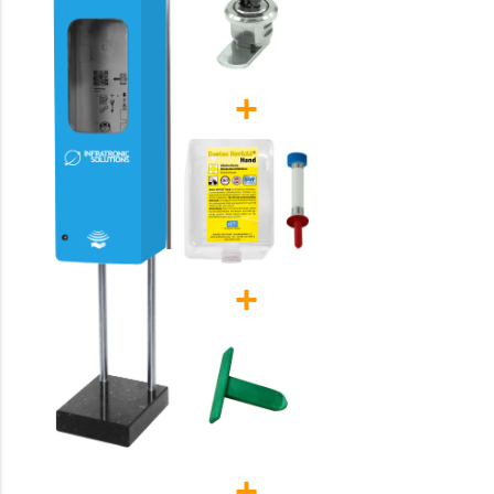
+
+
+