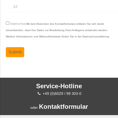
Datenschutz
Mit dem Absenden des Kontaktformulars erklären Sie sich damit
einverstanden, dass Ihre Daten zur Bearbeitung Ihres Anliegens verwendet werden.
Weitere Informationen und Widerrufshinweise finden Sie in der
Datenschutzerklärung
.
Service-Hotline
+49 (0)6029 / 99 303-0
Kontaktformular
oder