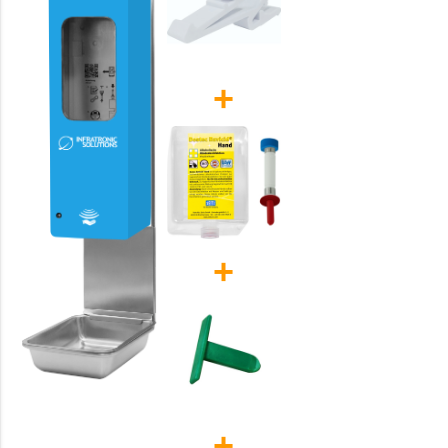
+
+
+