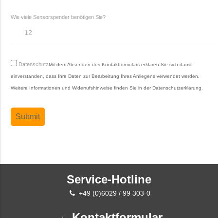
Wie viele Sensorspender benötigen Sie?
Datenschutz
Mit dem Absenden des Kontaktformulars erklären Sie sich damit
einverstanden, dass Ihre Daten zur Bearbeitung Ihres Anliegens verwendet werden.
Weitere Informationen und Widerrufshinweise finden Sie in der
Datenschutzerklärung
.
Service-Hotline
+49 (0)6029 / 99 303-0
Kontaktformular