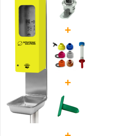
+
+
+