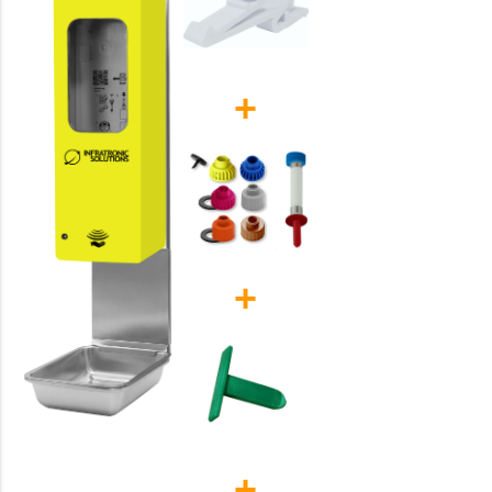
+
+
+