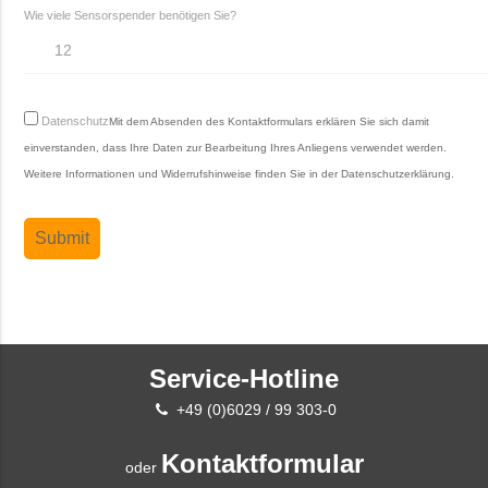
Wie viele Sensorspender benötigen Sie?
Datenschutz
Mit dem Absenden des Kontaktformulars erklären Sie sich damit
einverstanden, dass Ihre Daten zur Bearbeitung Ihres Anliegens verwendet werden.
Weitere Informationen und Widerrufshinweise finden Sie in der
Datenschutzerklärung
.
Service-Hotline
+49 (0)6029 / 99 303-0
Kontaktformular
oder