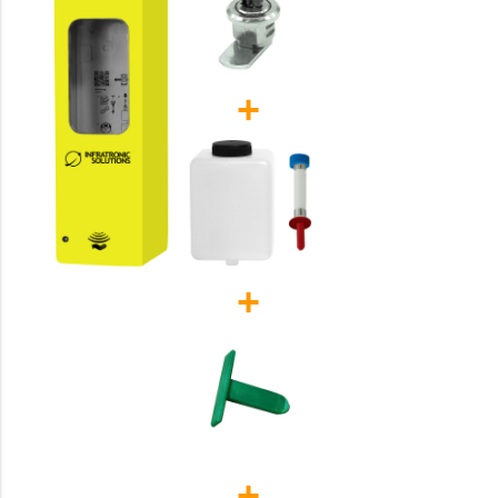
+
+
+