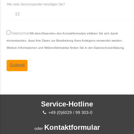
Wie viele Sensorspender benötigen Sie?
Datenschutz
Mit dem Absenden des Kontaktformulars erklären Sie sich damit
einverstanden, dass Ihre Daten zur Bearbeitung Ihres Anliegens verwendet werden.
Weitere Informationen und Widerrufshinweise finden Sie in der
Datenschutzerklärung
.
Service-Hotline
+49 (0)6029 / 99 303-0
Kontaktformular
oder