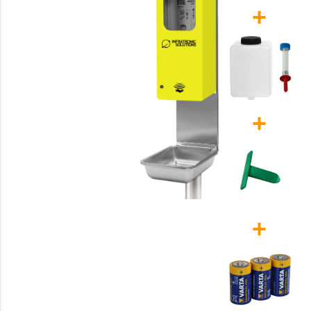
+
+
+