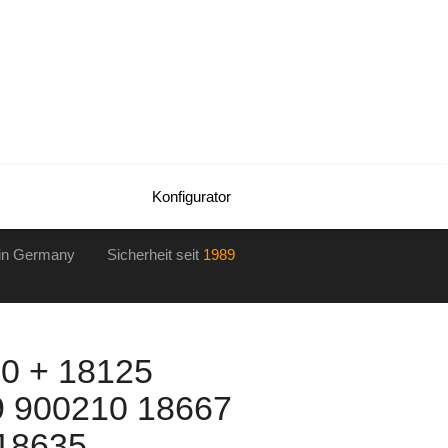
Konfigurator
in Germany Sicherheit seit
1989
0 + 18125
9 900210 18667
18635