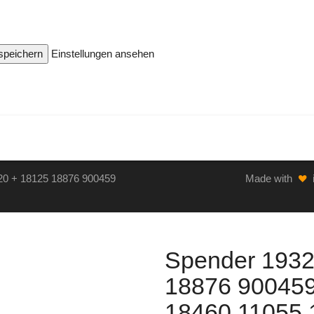
 speichern
Einstellungen ansehen
20 + 18125 18876 900459
Made with
Spender 1932
18876 90045
18460 11055 