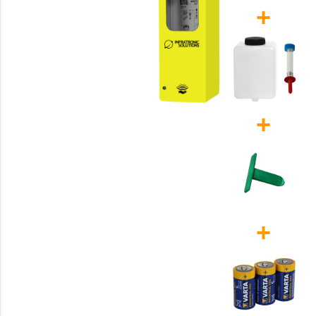
+
+
+