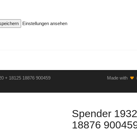
 speichern
Einstellungen ansehen
20 + 18125 18876 900459
Made with
Spender 1932
18876 900459