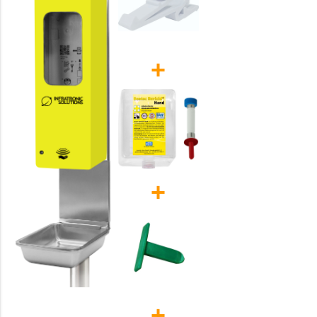
+
+
+