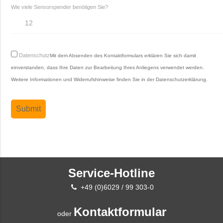
Wie viele Sensorspender benötigen Sie?
Datenschutz
Mit dem Absenden des Kontaktformulars erklären Sie sich damit
einverstanden, dass Ihre Daten zur Bearbeitung Ihres Anliegens verwendet werden.
Weitere Informationen und Widerrufshinweise finden Sie in der
Datenschutzerklärung
.
Service-Hotline
+49 (0)6029 / 99 303-0
Kontaktformular
oder