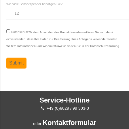
Wie viele Sensorspender benötigen Sie?
Datenschutz
Mit dem Absenden des Kontaktformulars erklären Sie sich damit
einverstanden, dass Ihre Daten zur Bearbeitung Ihres Anliegens verwendet werden.
Weitere Informationen und Widerrufshinweise finden Sie in der
Datenschutzerklärung
.
Service-Hotline
+49 (0)6029 / 99 303-0
Kontaktformular
oder