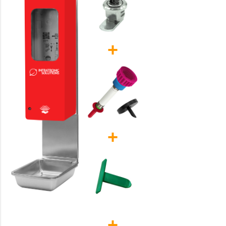
+
+
+