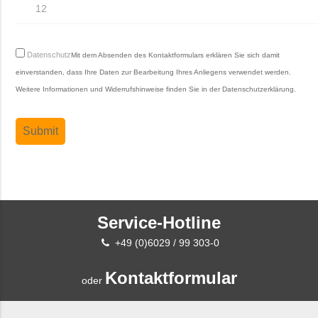
Datenschutz
Mit dem Absenden des Kontaktformulars erklären Sie sich damit
einverstanden, dass Ihre Daten zur Bearbeitung Ihres Anliegens verwendet werden.
Weitere Informationen und Widerrufshinweise finden Sie in der
Datenschutzerklärung
.
Service-Hotline
+49 (0)6029 / 99 303-0
Kontaktformular
oder