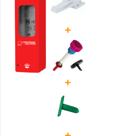
+
+
+