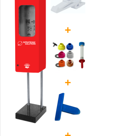
+
+
+