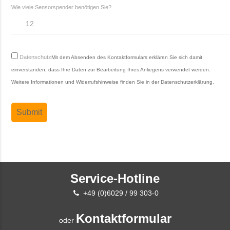
Wie viele Sensorspender benötigen Sie?
Datenschutz
Mit dem Absenden des Kontaktformulars erklären Sie sich damit
einverstanden, dass Ihre Daten zur Bearbeitung Ihres Anliegens verwendet werden.
Weitere Informationen und Widerrufshinweise finden Sie in der
Datenschutzerklärung
.
Service-Hotline
+49 (0)6029 / 99 303-0
Kontaktformular
oder