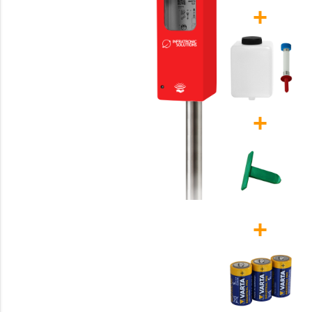
+
+
+