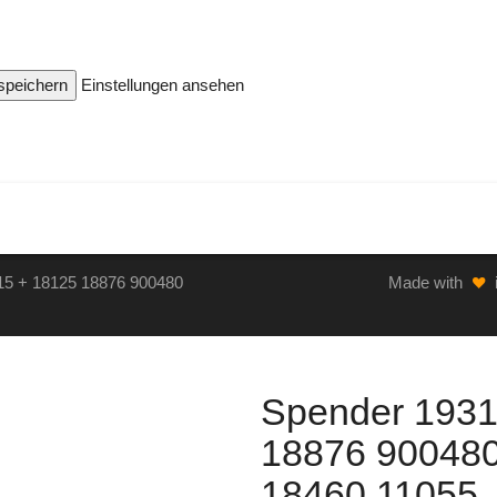
 speichern
Einstellungen ansehen
15 + 18125 18876 900480
Made with
Spender 1931
18876 90048
18460 11055