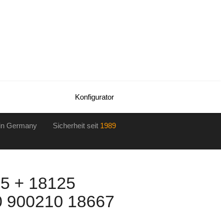
Konfigurator
in Germany Sicherheit seit
1989
5 + 18125
0 900210 18667