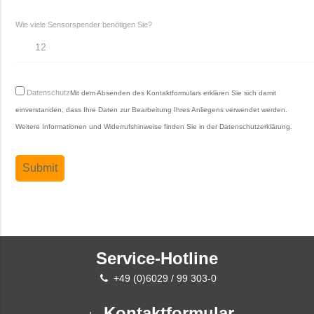
Wie viele Sensorspender benötigen Sie?
Datenschutz
Mit dem Absenden des Kontaktformulars erklären Sie sich damit
einverstanden, dass Ihre Daten zur Bearbeitung Ihres Anliegens verwendet werden.
Weitere Informationen und Widerrufshinweise finden Sie in der
Datenschutzerklärung
.
Service-Hotline
+49 (0)6029 / 99 303-0
Kontaktformular