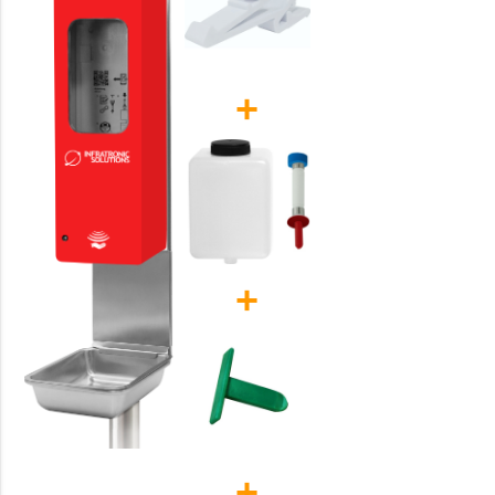
+
+
+