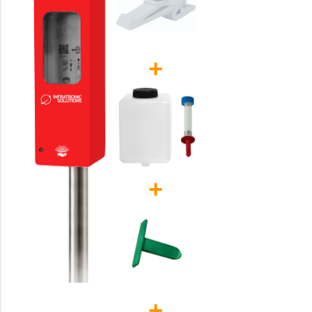
+
+
+