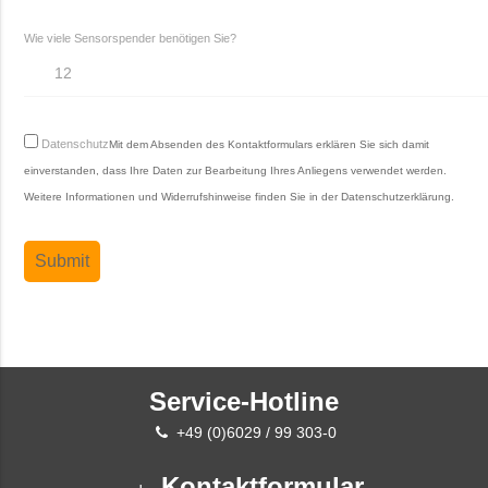
Wie viele Sensorspender benötigen Sie?
Datenschutz
Mit dem Absenden des Kontaktformulars erklären Sie sich damit
einverstanden, dass Ihre Daten zur Bearbeitung Ihres Anliegens verwendet werden.
Weitere Informationen und Widerrufshinweise finden Sie in der
Datenschutzerklärung
.
Service-Hotline
+49 (0)6029 / 99 303-0
Kontaktformular