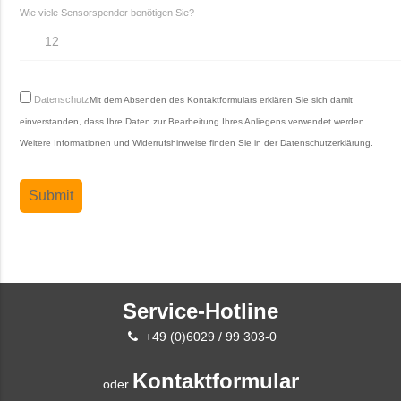
Wie viele Sensorspender benötigen Sie?
Datenschutz
Mit dem Absenden des Kontaktformulars erklären Sie sich damit
einverstanden, dass Ihre Daten zur Bearbeitung Ihres Anliegens verwendet werden.
Weitere Informationen und Widerrufshinweise finden Sie in der
Datenschutzerklärung
.
Service-Hotline
+49 (0)6029 / 99 303-0
Kontaktformular
oder