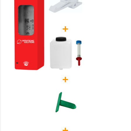
+
+
+