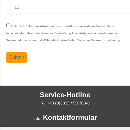
Datenschutz
Mit dem Absenden des Kontaktformulars erklären Sie sich damit
einverstanden, dass Ihre Daten zur Bearbeitung Ihres Anliegens verwendet werden.
Weitere Informationen und Widerrufshinweise finden Sie in der
Datenschutzerklärung
.
Service-Hotline
+49 (0)6029 / 99 303-0
Kontaktformular
oder