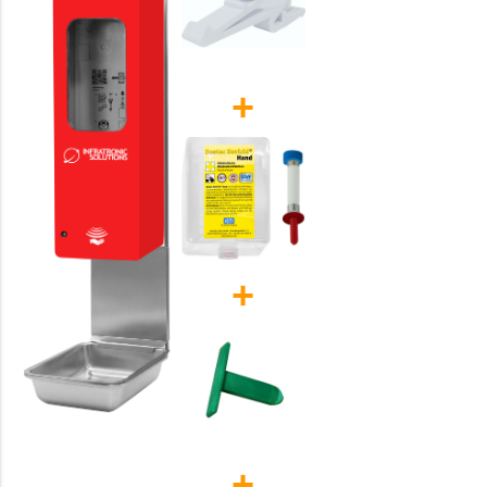
+
+
+