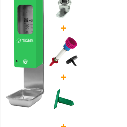
+
+
+