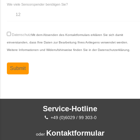
Wie viele Sensorspender benötigen Sie?
Datenschutz
Mit dem Absenden des Kontaktformulars erklären Sie sich damit
einverstanden, dass Ihre Daten zur Bearbeitung Ihres Anliegens verwendet werden.
Weitere Informationen und Widerrufshinweise finden Sie in der
Datenschutzerklärung
.
Service-Hotline
+49 (0)6029 / 99 303-0
Kontaktformular
oder