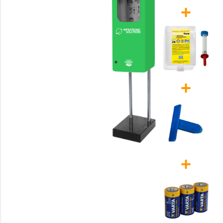
+
+
+