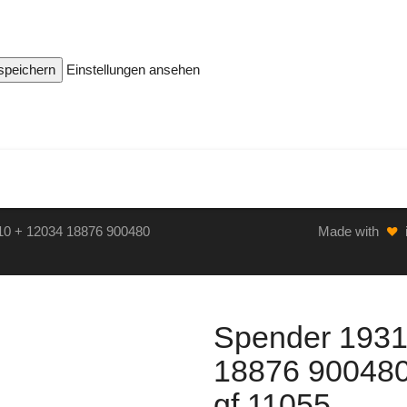
 speichern
Einstellungen ansehen
10 + 12034 18876 900480
Made with
Spender 1931
18876 900480
gf 11055