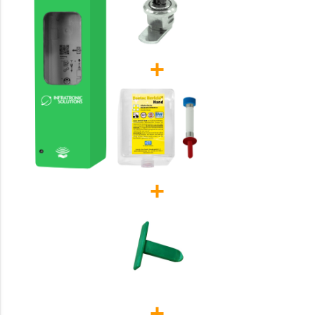
+
+
+