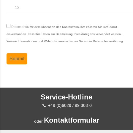
Datenschutz
Mit dem Absenden des Kontaktformulars erklären Sie sich damit
einverstanden, dass Ihre Daten zur Bearbeitung Ihres Anliegens verwendet werden.
Weitere Informationen und Widerrufshinweise finden Sie in der
Datenschutzerklärung
.
Service-Hotline
+49 (0)6029 / 99 303-0
Kontaktformular
oder