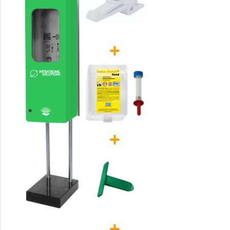
+
+
+