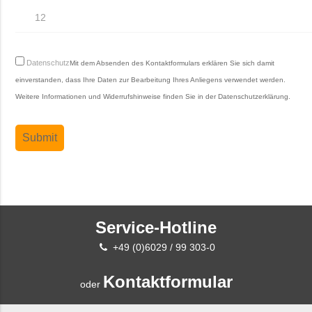
Datenschutz
Mit dem Absenden des Kontaktformulars erklären Sie sich damit
einverstanden, dass Ihre Daten zur Bearbeitung Ihres Anliegens verwendet werden.
Weitere Informationen und Widerrufshinweise finden Sie in der
Datenschutzerklärung
.
Service-Hotline
+49 (0)6029 / 99 303-0
Kontaktformular
oder