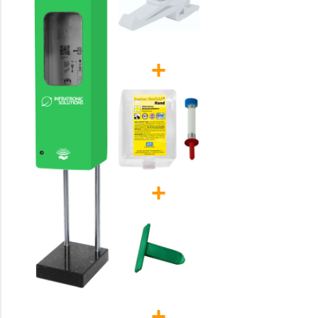
+
+
+