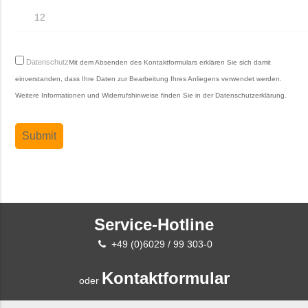
Datenschutz
Mit dem Absenden des Kontaktformulars erklären Sie sich damit
einverstanden, dass Ihre Daten zur Bearbeitung Ihres Anliegens verwendet werden.
Weitere Informationen und Widerrufshinweise finden Sie in der
Datenschutzerklärung
.
Service-Hotline
+49 (0)6029 / 99 303-0
Kontaktformular
oder