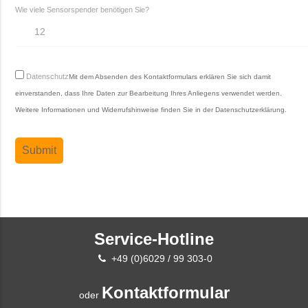
Wie viele Sensorspender benötigen Sie?
Datenschutz
Mit dem Absenden des Kontaktformulars erklären Sie sich damit
einverstanden, dass Ihre Daten zur Bearbeitung Ihres Anliegens verwendet werden.
Weitere Informationen und Widerrufshinweise finden Sie in der
Datenschutzerklärung
.
Service-Hotline
+49 (0)6029 / 99 303-0
Kontaktformular
oder