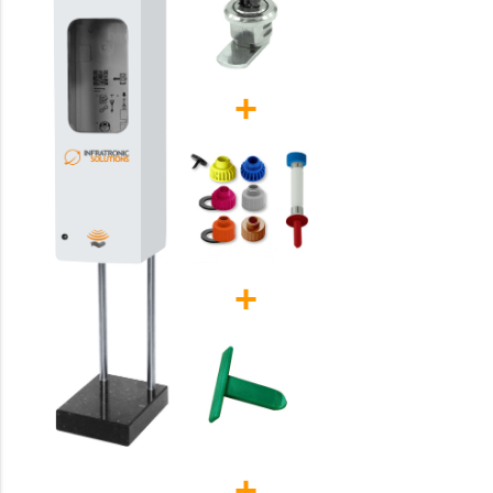
+
+
+