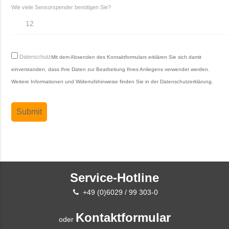
Wie viele Sensorspender benötigen Sie?
Datenschutz
Mit dem Absenden des Kontaktformulars erklären Sie sich damit
einverstanden, dass Ihre Daten zur Bearbeitung Ihres Anliegens verwendet werden.
Weitere Informationen und Widerrufshinweise finden Sie in der
Datenschutzerklärung
.
Service-Hotline
+49 (0)6029 / 99 303-0
Kontaktformular
oder