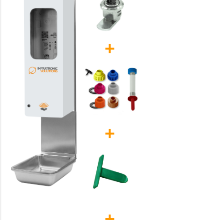
+
+
+