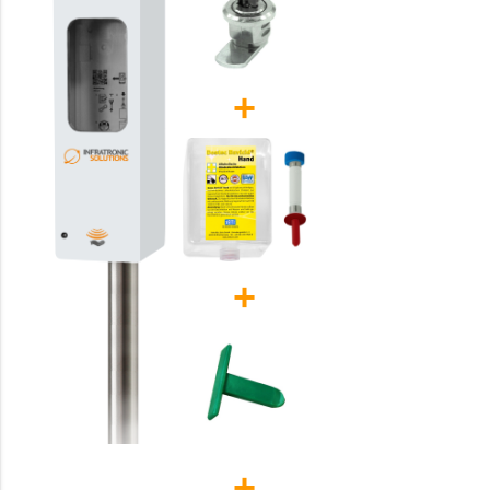
+
+
+