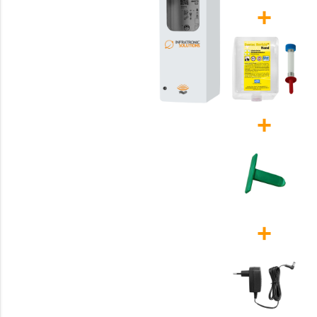
+
+
+