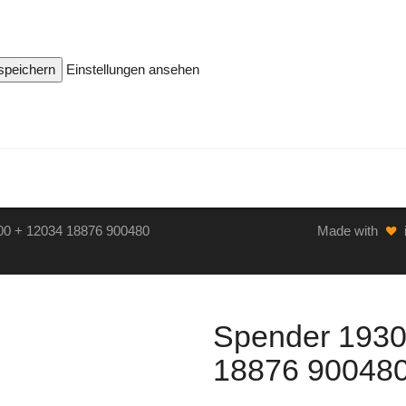
 speichern
Einstellungen ansehen
00 + 12034 18876 900480
Made with
Spender 1930
18876 90048